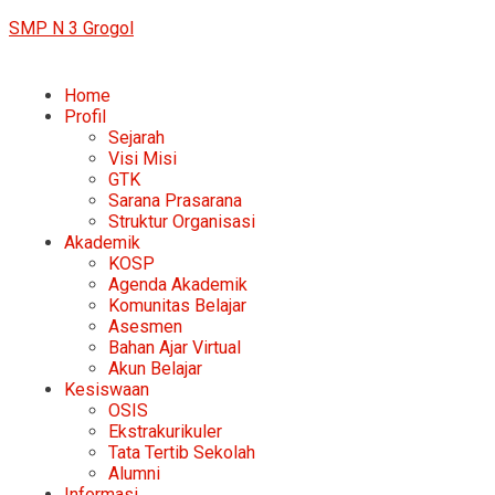
SMP N 3 Grogol
Home
Profil
Sejarah
Visi Misi
GTK
Sarana Prasarana
Struktur Organisasi
Akademik
KOSP
Agenda Akademik
Komunitas Belajar
Asesmen
Bahan Ajar Virtual
Akun Belajar
Kesiswaan
OSIS
Ekstrakurikuler
Tata Tertib Sekolah
Alumni
Informasi