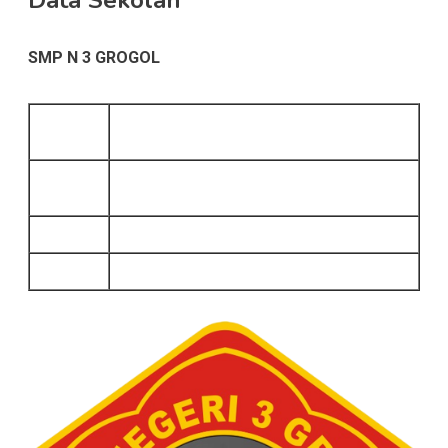
SMP N 3 GROGOL
Nama
SMP N 3 Grogol
Sekolah
Bulusari Utara, Bulusari, Kec. Tarokan,
Alamat
Kabupaten Kediri, Jawa Timur 64152
Email
smpngrogol3@gmail.com
Website
uptdsmpn3grogol.sch.id