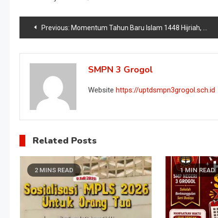
Previous:
Momentum Tahun Baru Islam 1448 Hijriah, Saatnya Memperkuat Iman dan Menjadi Pribadi yang Lebih Baik
SMPN 3 Grogol
Website
https://uptdsmpn3grogol.sch.id
Related Posts
2 MINS READ
1 MIN READ