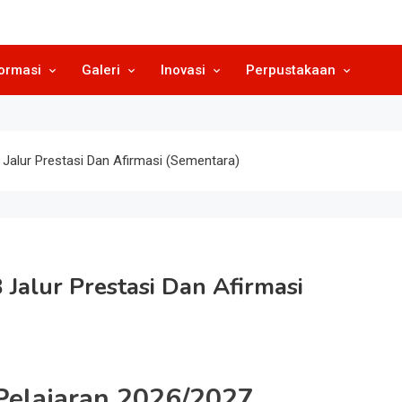
SMP N 3 Grogo
Sekolah Berkeunggulan Seni Buda
ormasi
Galeri
Inovasi
Perpustakaan
alur Prestasi Dan Afirmasi (Sementara)
alur Prestasi Dan Afirmasi
Pelajaran 2026/2027