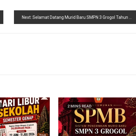
Next:
Selamat Datang Murid Baru SMPN 3 Grogol Tahun Pelajaran 2026/2027, Awali Perjalanan dengan Disiplin dan Semangat Berprestasi
2 MINS READ