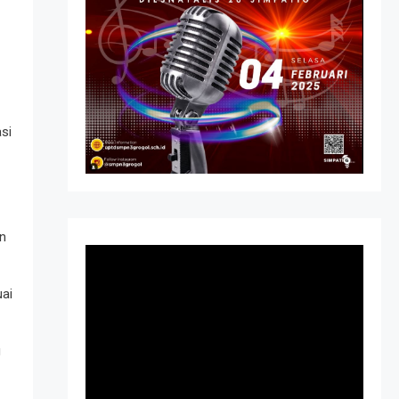
si
n
uai
g