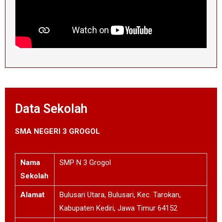
Data Sekolah
SMA NEGERI 3 GROGOL
Nama
SMP N 3 Grogol
Sekolah
Alamat
Bulusari Utara, Bulusari, Kec. Tarokan,
Kabupaten Kediri, Jawa Timur 64152