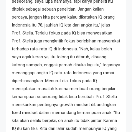
seseorang, saya lupa namanya, tapi karya peneliti itu
ditolak sebagai sebuah penelitian. Jangan kalian
percaya, jangan kita percaya kalau dikatakan IQ orang
Indonesia itu 78, jauhlah IQ kita dari angka itu,” jelas
Prof. Stella. Terlalu fokus pada IQ bisa menyesatkan
Prof. Stella juga mengkritik fokus berlebihan masyarakat
terhadap rata-rata IQ di Indonesia. “Nah, kalau boleh
saya agak keras ya, itu tolong itu ditaruh, dibuang
katong sampah, enggak pernah dibuka lagi itu,” tegasnya
menanggapi angka IQ rata-rata Indonesia yang ramai
diperbincangkan. Menurut dia, fokus pada IQ
menciptakan masalah karena membuat orang berpikir
kemampuan seseorang tidak bisa berubah. Prof. Stella
menekankan pentingnya growth mindset dibandingkan
fixed mindset dalam memandang kemampuan anak. “Itu
kita akan selalu berpikir, oh anak itu tidak pintar. Karena
IQ itu kan fiks. Kita dari lahir sudah mempunyai IQ yang