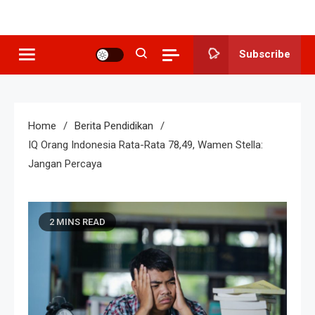
SMP N 3
Sekolah Berkeunggulan Seni
Budaya
Grogol
Subscribe
Home
Berita Pendidikan
IQ Orang Indonesia Rata-Rata 78,49, Wamen Stella:
Jangan Percaya
2 MINS READ