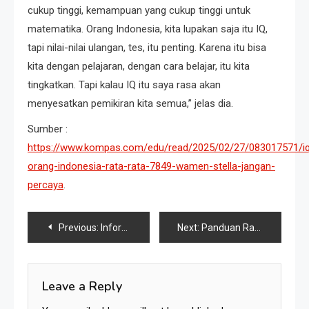
cukup tinggi, kemampuan yang cukup tinggi untuk
matematika. Orang Indonesia, kita lupakan saja itu IQ,
tapi nilai-nilai ulangan, tes, itu penting. Karena itu bisa
kita dengan pelajaran, dengan cara belajar, itu kita
tingkatkan. Tapi kalau IQ itu saya rasa akan
menyesatkan pemikiran kita semua,” jelas dia.
Sumber :
https://www.kompas.com/edu/read/2025/02/27/083017571/i
orang-indonesia-rata-rata-7849-wamen-stella-jangan-
percaya
.
Previous:
Informasi Pembelajaran selama Bulan Ramadhan
Next:
Panduan Ramadhan untuk Siswa SMPN 3 Grogol: Hindari Gangguan, Perbanyak Kebaikan!
Leave a Reply