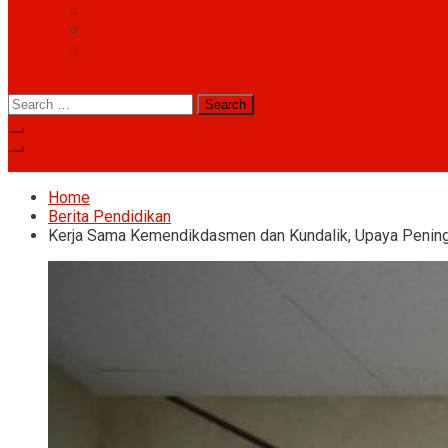
Kepustakaan Presiden RI
Pusaka Indonesia
Pernaskahan Nusantara
site mode button
Search
for:
Subscribe
Home
Berita Pendidikan
Kerja Sama Kemendikdasmen dan Kundalik, Upaya Peningka