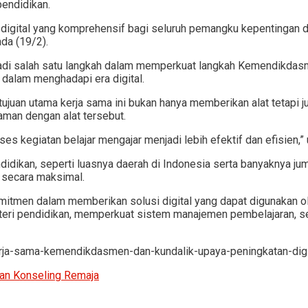
pendidikan.
gital yang komprehensif bagi seluruh pemangku kepentingan di 
da (19/2).
adi salah satu langkah dalam memperkuat langkah Kemendikdas
 dalam menghadapi era digital.
juan utama kerja sama ini bukan hanya memberikan alat tetapi ju
man dengan alat tersebut.
es kegiatan belajar mengajar menjadi lebih efektif dan efisien,”
idikan, seperti luasnya daerah di Indonesia serta banyaknya ju
 secara maksimal.
mitmen dalam memberikan solusi digital yang dapat digunakan oleh
 materi pendidikan, memperkuat sistem manajemen pembelajaran,
ja-sama-kemendikdasmen-dan-kundalik-upaya-peningkatan-digit
n Konseling Remaja