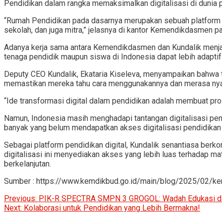
Pendidikan dalam rangka memaksimalkan digitalisasi di dunia 
“Rumah Pendidikan pada dasarnya merupakan sebuah platform di
sekolah, dan juga mitra,” jelasnya di kantor Kemendikdasmen pa
Adanya kerja sama antara Kemendikdasmen dan Kundalik menj
tenaga pendidik maupun siswa di Indonesia dapat lebih adaptif
Deputy CEO Kundalik, Ekataria Kiseleva, menyampaikan bahwa tu
memastikan mereka tahu cara menggunakannya dan merasa nya
“Ide transformasi digital dalam pendidikan adalah membuat pros
Namun, Indonesia masih menghadapi tantangan digitalisasi pend
banyak yang belum mendapatkan akses digitalisasi pendidikan
Sebagai platform pendidikan digital, Kundalik senantiasa berko
digitalisasi ini menyediakan akses yang lebih luas terhadap
berkelanjutan.
Sumber : https://www.kemdikbud.go.id/main/blog/2025/02/ker
Post
Previous:
PIK-R SPECTRA SMPN 3 GROGOL: Wadah Edukasi da
Next:
Kolaborasi untuk Pendidikan yang Lebih Bermakna!
navigation