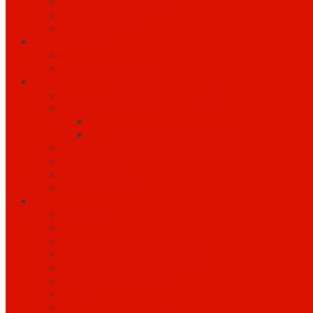
Pengumuman Penting
Informasi SPMB
Presensi
Galeri
Dokumentasi Foto
Dokumentasi Video
Inovasi
Sekolah Berkeunggulan Seni Budaya
Character Building
P5
Pembelajaran Berbasis Riset
7 Kebiasaan Anak Indonesia Hebat
Community Impact
Stakeholder
Literasi Sekolah
Perpustakaan
Ebook SIBI
Perpustakaan Digital
E Resources Perpusnas
Perpustakaan Kemendikbud
Pernaskahan Nusantara
Katalog Induk Nasional
Google Experiments
Khasanah Pustaka Nusantara