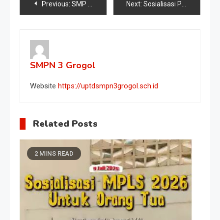
Previous:
SMP Negeri 3 Grogol Implementasikan Dimensi P5 dalam Kegiatan Berbagi Zakat
Next:
Sosialisasi Pendidikan untuk Masa Depan yang Gemilang!
SMPN 3 Grogol
Website
https://uptdsmpn3grogol.sch.id
Related Posts
2 MINS READ