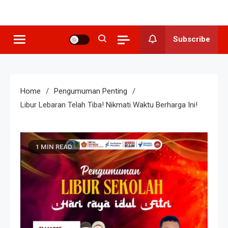
SMP N 3
Sekolah Berkeunggulan Seni
Budaya
Grogol
Subscribe
Home
Pengumuman Penting
Libur Lebaran Telah Tiba! Nikmati Waktu Berharga Ini!
1 MIN READ