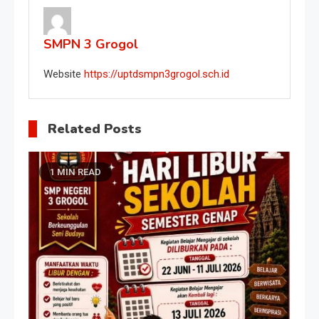
SMPN 3 Grogol
Website
https://uptdsmpn3grogol.sch.id
Related Posts
1 MIN READ