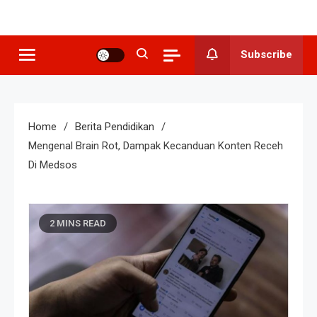
SMP N 3
Sekolah Berkeunggulan Seni
Budaya
Grogol
Subscribe
Home
Berita Pendidikan
Mengenal Brain Rot, Dampak Kecanduan Konten Receh
Di Medsos
2 MINS READ