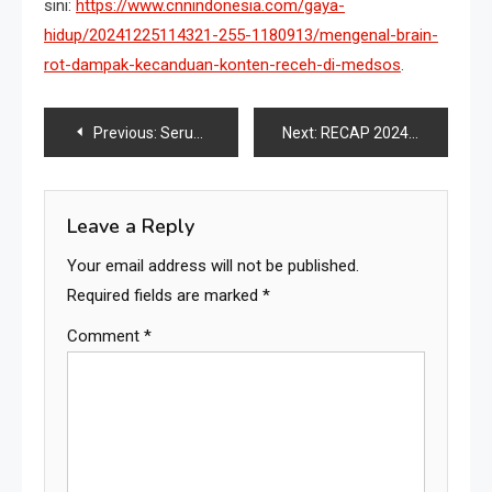
sini:
https://www.cnnindonesia.com/gaya-
hidup/20241225114321-255-1180913/mengenal-brain-
rot-dampak-kecanduan-konten-receh-di-medsos
.
Previous:
Serunya Class Meeting Hari Ini di SMP Negeri 3 Grogol!
Next:
RECAP 2024 : Refleksi dan Harapan SMP Negeri 3 Grogol
Leave a Reply
Your email address will not be published.
Required fields are marked
*
Comment
*