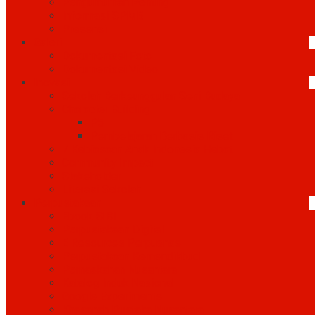
Pengumuman Penting
Informasi SPMB
Presensi
Galeri
Dokumentasi Foto
Dokumentasi Video
Inovasi
Sekolah Berkeunggulan Seni Budaya
Character Building
P5
Pembelajaran Berbasis Riset
7 Kebiasaan Anak Indonesia Hebat
Community Impact
Stakeholder
Literasi Sekolah
Perpustakaan
Ebook SIBI
Perpustakaan Digital
E Resources Perpusnas
Perpustakaan Kemendikbud
Pernaskahan Nusantara
Katalog Induk Nasional
Google Experiments
Khasanah Pustaka Nusantara