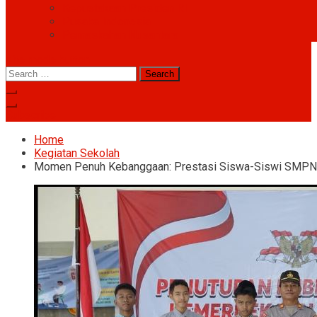
Kepustakaan Presiden RI
Pusaka Indonesia
Pernaskahan Nusantara
site mode button
Search
for:
Subscribe
Home
Kegiatan Sekolah
Momen Penuh Kebanggaan: Prestasi Siswa-Siswi SMPN 