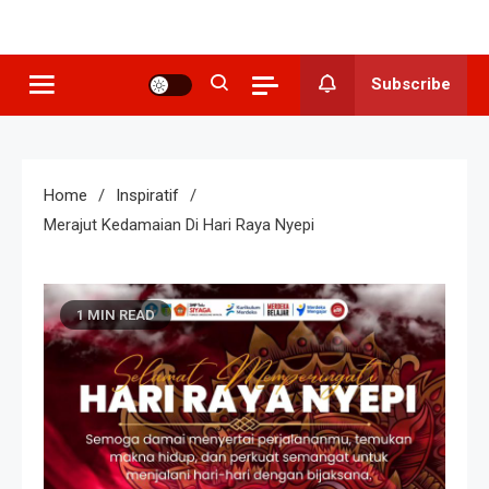
SMP N 3
Sekolah Berkeunggulan Seni
Budaya
Grogol
Subscribe
Home
Inspiratif
Merajut Kedamaian Di Hari Raya Nyepi
1 MIN READ