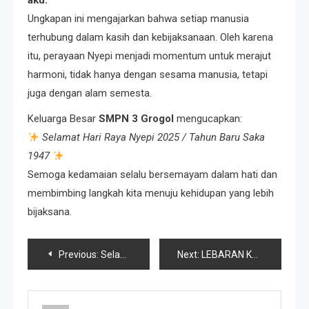
aku.”
Ungkapan ini mengajarkan bahwa setiap manusia
terhubung dalam kasih dan kebijaksanaan. Oleh karena
itu, perayaan Nyepi menjadi momentum untuk merajut
harmoni, tidak hanya dengan sesama manusia, tetapi
juga dengan alam semesta.
Keluarga Besar
SMPN 3 Grogol
mengucapkan:
Selamat Hari Raya Nyepi 2025 / Tahun Baru Saka
1947
Semoga kedamaian selalu bersemayam dalam hati dan
membimbing langkah kita menuju kehidupan yang lebih
bijaksana.
Previous:
Selamat Hari Jadi Kabupaten Kediri ke-1221!
Next:
LEBARAN KELUARGA BESAR SMPN 3 GROGOL