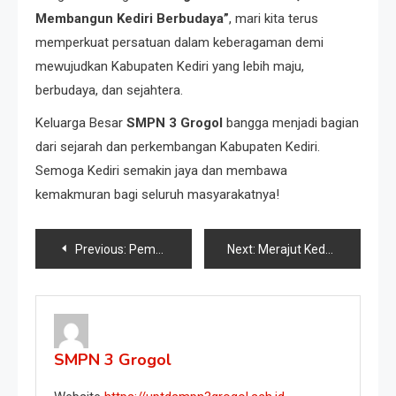
Membangun Kediri Berbudaya”
, mari kita terus
memperkuat persatuan dalam keberagaman demi
mewujudkan Kabupaten Kediri yang lebih maju,
berbudaya, dan sejahtera.
Keluarga Besar
SMPN 3 Grogol
bangga menjadi bagian
dari sejarah dan perkembangan Kabupaten Kediri.
Semoga Kediri semakin jaya dan membawa
kemakmuran bagi seluruh masyarakatnya!
Previous:
Pemeriksaan Kesehatan Gratis (PKG): Wujud Kepedulian terhadap Kesehatan Guru!
Next:
Merajut Kedamaian di Hari Raya Nyepi
SMPN 3 Grogol