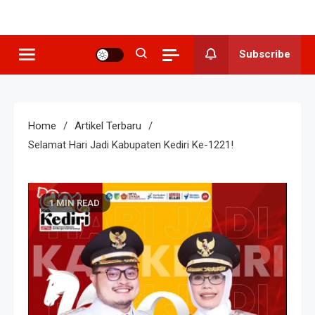
SMP N 3
Sekolah Berkeunggulan Seni
Budaya
Grogol
Subscribe
Home
Artikel Terbaru
Selamat Hari Jadi Kabupaten Kediri Ke-1221!
1 MIN READ