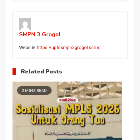
SMPN 3 Grogol
Website
https://uptdsmpn3grogol.sch.id
Related Posts
2 MINS READ