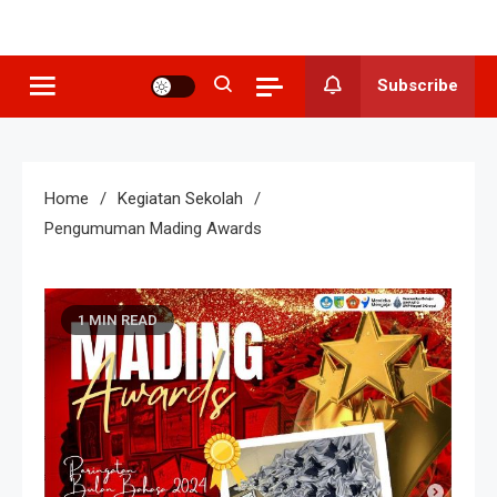
SMP N 3
Sekolah Berkeunggulan Seni
Budaya
Grogol
Subscribe
Home
Kegiatan Sekolah
Pengumuman Mading Awards
1 MIN READ