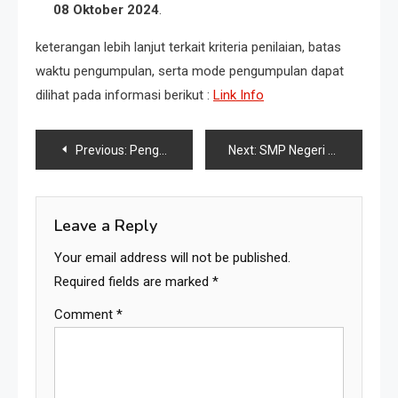
08 Oktober 2024
.
keterangan lebih lanjut terkait kriteria penilaian, batas
waktu pengumpulan, serta mode pengumpulan dapat
dilihat pada informasi berikut :
Link Info
Previous:
Pengumuman Lomba Baca Puisi
Next:
SMP Negeri 3 Grogol Bangga Menjadi Inspirasi: Kunjungan Dewan Pendidikan Kabupaten Maros Disambut dengan Keindahan Seni dan Budaya
Leave a Reply
Your email address will not be published.
Required fields are marked
*
Comment
*