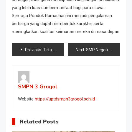
yang lebih luas dan bermanfaat bagi para siswa.
Semoga Pondok Ramadhan ini menjadi pengalaman
berharga yang dapat membentuk karakter serta
meningkatkan kualitas keimanan mereka di masa depan.
Previous:
Tirta Yatra: Perjalanan Suci Menuju Kedamaian dan Kebijaksanaan
Next:
SMP Negeri 3 Grogol Implementasikan Dimensi P5 dalam Kegiatan Berbagi Zakat
SMPN 3 Grogol
Website
https://uptdsmpn3grogol.sch.id
Related Posts