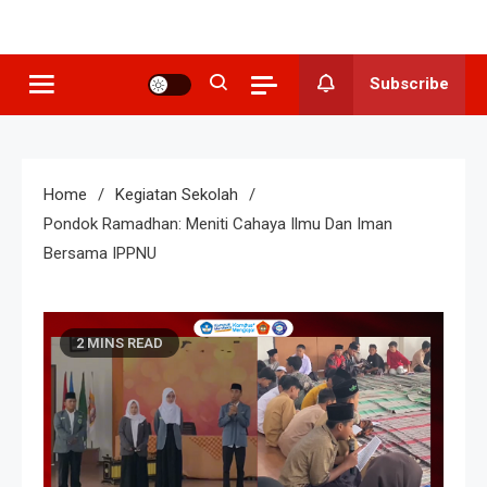
SMP N 3
Sekolah Berkeunggulan Seni
Budaya
Grogol
Subscribe
Home
Kegiatan Sekolah
Pondok Ramadhan: Meniti Cahaya Ilmu Dan Iman
Bersama IPPNU
2 MINS READ