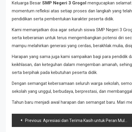
Keluarga Besar
SMP Negeri 3 Grogol
mengucapkan selamat m
momentum refleksi atas setiap proses dan langkah yang telah 
pendidikan serta pembentukan karakter peserta didik.
Kami memanjatkan doa agar seluruh siswa SMP Negeri 3 Grogo
serta keberanian untuk terus mengembangkan potensi diri seca
mampu melahirkan generasi yang cerdas, berakhlak mulia, disi
Harapan yang sama juga kami sampaikan bagi para pendidik d
keikhlasan, dan keteguhan dalam mengemban amanah, sehingga
serta berpihak pada kebutuhan peserta didik.
Dengan semangat kebersamaan seluruh warga sekolah, semo
sekolah yang unggul, berbudaya, berprestasi, dan membangga
Tahun baru menjadi awal harapan dan semangat baru. Mari m
Previous:
Apresiasi dan Terima Kasih untuk Peran Mulia Ibu dalam Dunia Pendidikan