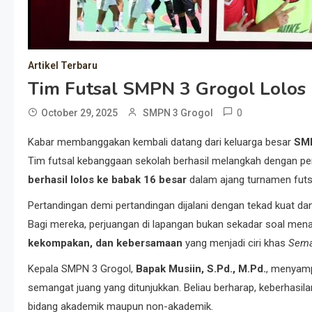
Artikel Terbaru
Tim Futsal SMPN 3 Grogol Lolos 
0
October 29, 2025
SMPN 3 Grogol
Kabar membanggakan kembali datang dari keluarga besar
SMP
Tim futsal kebanggaan sekolah berhasil melangkah dengan penu
berhasil lolos ke babak 16 besar
dalam ajang turnamen futsal
Pertandingan demi pertandingan dijalani dengan tekad kuat dan d
Bagi mereka, perjuangan di lapangan bukan sekadar soal mena
kekompakan, dan kebersamaan
yang menjadi ciri khas
Sema
Kepala SMPN 3 Grogol,
Bapak Musiin, S.Pd., M.Pd.
, menyamp
semangat juang yang ditunjukkan. Beliau berharap, keberhasilan
bidang akademik maupun non-akademik.