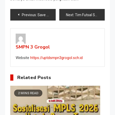
Previous:
Save the Date! Persembahan Istimewa dari Siswa SMPN 3 Grogol: Paramitha Tri Gangsa
Next:
Tim Futsal SMPN 3 Grogol Lolos ke Babak 16 Besar!
SMPN 3 Grogol
Website
https://uptdsmpn3grogol.sch.id
Related Posts
2 MINS READ