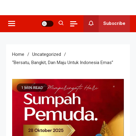
SMP N 3
Sekolah Berkeunggulan Seni
Budaya
Grogol
Subscribe
Home
Uncategorized
“Bersatu, Bangkit, Dan Maju Untuk Indonesia Emas”
1 MIN READ