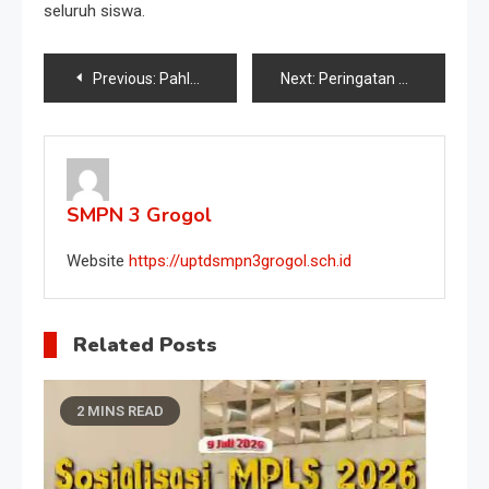
seluruh siswa.
Previous:
Pahlawanku Teladanku: Terus Bergerak, Melanjutkan Perjuangan
Next:
Peringatan Hari Pahlawan: Pahlawanku Teladanku, Terus Bergerak Melanjutkan Perjuangan
SMPN 3 Grogol
Website
https://uptdsmpn3grogol.sch.id
Related Posts
2 MINS READ