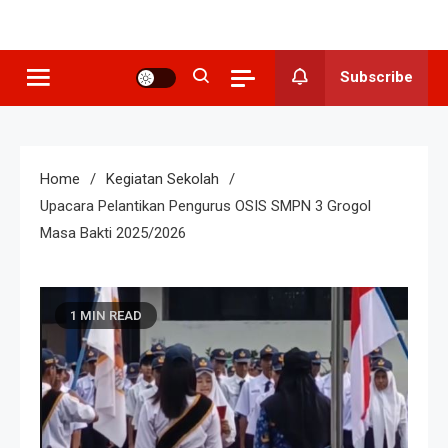
SMP N 3
Sekolah Berkeunggulan Seni
Budaya
Grogol
Subscribe
Home
Kegiatan Sekolah
Upacara Pelantikan Pengurus OSIS SMPN 3 Grogol
Masa Bakti 2025/2026
1 MIN READ