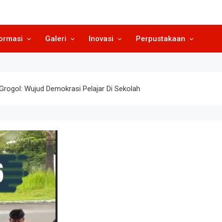
SMP N 3 Grogo
Sekolah Berkeunggulan Seni Buda
ormasi
Galeri
Inovasi
Perpustakaan
rogol: Wujud Demokrasi Pelajar Di Sekolah