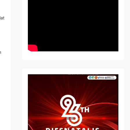
dat
n