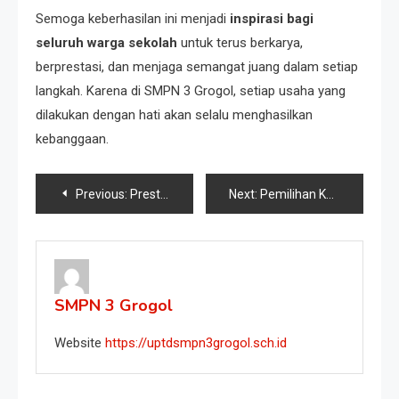
Semoga keberhasilan ini menjadi
inspirasi bagi
seluruh warga sekolah
untuk terus berkarya,
berprestasi, dan menjaga semangat juang dalam setiap
langkah. Karena di SMPN 3 Grogol, setiap usaha yang
dilakukan dengan hati akan selalu menghasilkan
kebanggaan.
Previous:
Prestasi Tim Futsal SMPN 3 Grogol pada Smadela Cup Futsal 2025
Next:
Pemilihan Ketua OSIS SMPN 3 Grogol: Wujud Demokrasi Pelajar di Sekolah
SMPN 3 Grogol
Website
https://uptdsmpn3grogol.sch.id