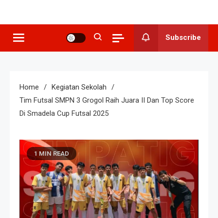
SMP N 3
Sekolah Berkeunggulan Seni
Budaya
Grogol
Subscribe
Home
Kegiatan Sekolah
Tim Futsal SMPN 3 Grogol Raih Juara II Dan Top Score
Di Smadela Cup Futsal 2025
1 MIN READ