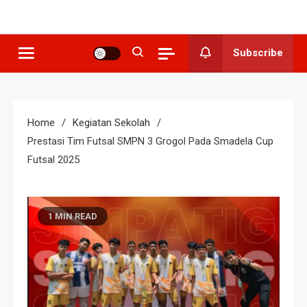
SMP N 3
Sekolah Berkeunggulan Seni
Budaya
Grogol
Subscribe
Home
Kegiatan Sekolah
Prestasi Tim Futsal SMPN 3 Grogol Pada Smadela Cup
Futsal 2025
1 MIN READ