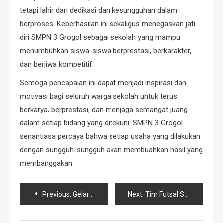
tetapi lahir dari dedikasi dan kesungguhan dalam
berproses. Keberhasilan ini sekaligus menegaskan jati
diri SMPN 3 Grogol sebagai sekolah yang mampu
menumbuhkan siswa-siswa berprestasi, berkarakter,
dan berjiwa kompetitif.
Semoga pencapaian ini dapat menjadi inspirasi dan
motivasi bagi seluruh warga sekolah untuk terus
berkarya, berprestasi, dan menjaga semangat juang
dalam setiap bidang yang ditekuni. SMPN 3 Grogol
senantiasa percaya bahwa setiap usaha yang dilakukan
dengan sungguh-sungguh akan membuahkan hasil yang
membanggakan.
Previous:
Gelar Karya Ko-Kurikuler SMPN 3 Grogol Tahun 2025
Next:
Tim Futsal SMPN 3 Grogol Raih Juara II dan Top Score di Smadela Cup Futsal 2025